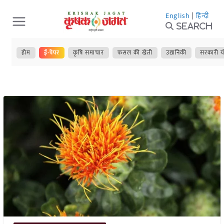
Skip
English
|
हिन्दी
to
Search
content
होम
ई-पेपर
कृषि समाचार
फसल की खेती
उद्यानिकी
सरकारी य