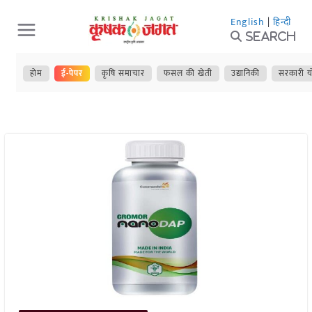
Skip
English
|
हिन्दी
to
Search
content
होम
ई-पेपर
कृषि समाचार
फसल की खेती
उद्यानिकी
सरकारी य