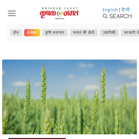
Skip
English
|
हिन्दी
to
Search
content
होम
ई-पेपर
कृषि समाचार
फसल की खेती
उद्यानिकी
सरकारी य