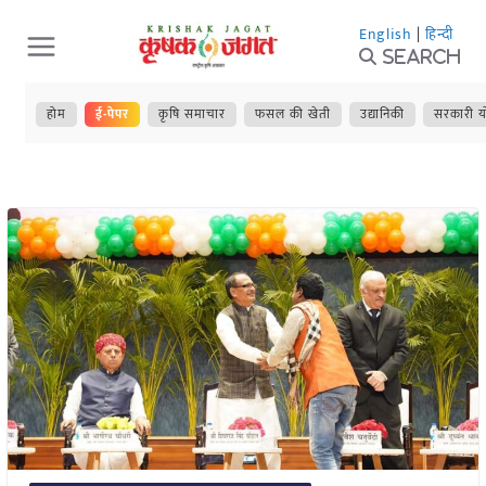
Skip
English
|
हिन्दी
to
Search
content
होम
ई-पेपर
कृषि समाचार
फसल की खेती
उद्यानिकी
सरकारी य