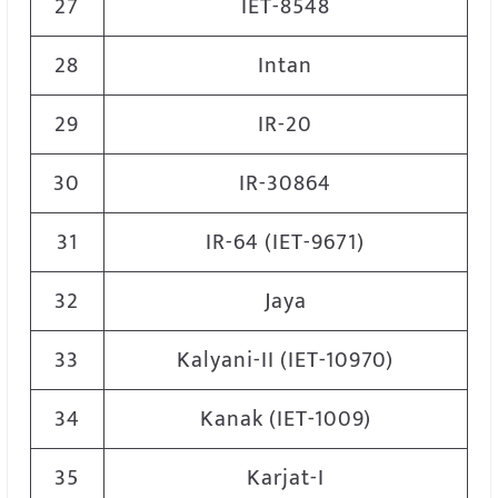
27
IET-8548
28
Intan
29
IR-20
30
IR-30864
31
IR-64 (IET-9671)
32
Jaya
33
Kalyani-II (IET-10970)
34
Kanak (IET-1009)
35
Karjat-I