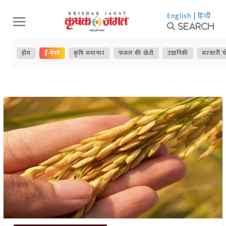
Skip
English
|
हिन्दी
to
Search
content
होम
ई-पेपर
कृषि समाचार
फसल की खेती
उद्यानिकी
सरकारी य