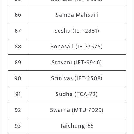
86
Samba Mahsuri
87
Seshu (IET-2881)
88
Sonasali (IET-7575)
89
Sravani (IET-9946)
90
Srinivas (IET-2508)
91
Sudha (TCA-72)
92
Swarna (MTU-7029)
93
Taichung-65