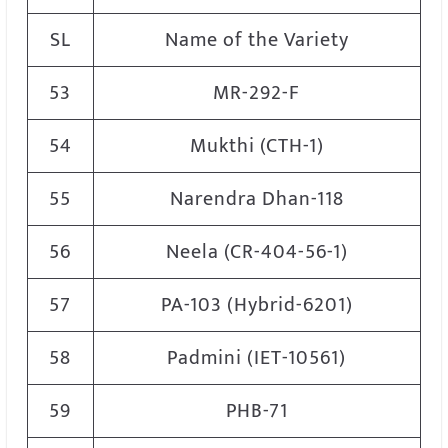
SL
Name of the Variety
53
MR-292-F
54
Mukthi (CTH-1)
55
Narendra Dhan-118
56
Neela (CR-404-56-1)
57
PA-103 (Hybrid-6201)
58
Padmini (IET-10561)
59
PHB-71