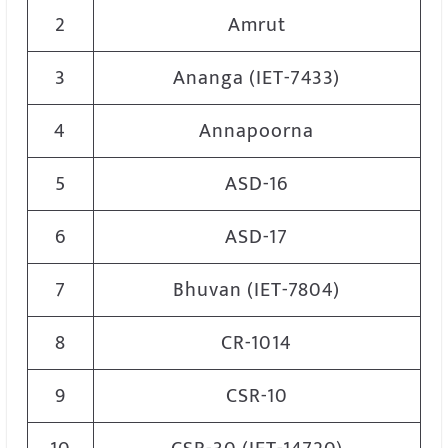
2
Amrut
3
Ananga (IET-7433)
4
Annapoorna
5
ASD-16
6
ASD-17
7
Bhuvan (IET-7804)
8
CR-1014
9
CSR-10