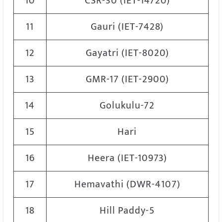
10
CSR-30 (IET-14720)
11
Gauri (IET-7428)
12
Gayatri (IET-8020)
13
GMR-17 (IET-2900)
14
Golukulu-72
15
Hari
16
Heera (IET-10973)
17
Hemavathi (DWR-4107)
18
Hill Paddy-5