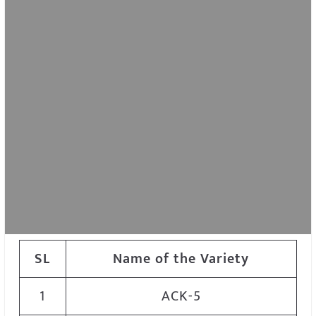
SL
Name of the Variety
1
ACK-5