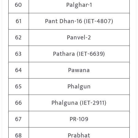
60
Palghar-1
61
Pant Dhan-16 (IET-4807)
62
Panvel-2
63
Pathara (IET-6639)
64
Pawana
65
Phalgun
66
Phalguna (IET-2911)
67
PR-109
68
Prabhat