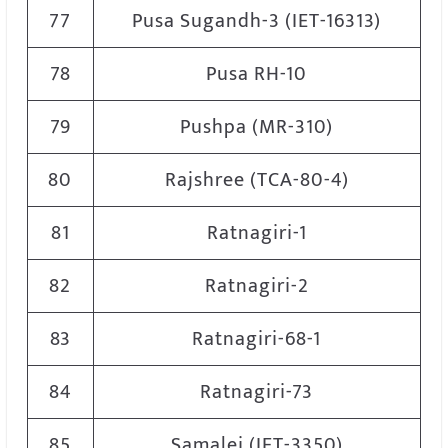
77
Pusa Sugandh-3 (IET-16313)
78
Pusa RH-10
79
Pushpa (MR-310)
80
Rajshree (TCA-80-4)
81
Ratnagiri-1
82
Ratnagiri-2
83
Ratnagiri-68-1
84
Ratnagiri-73
85
Samalei (IET-3350)