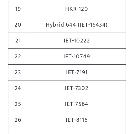
19
HKR-120
20
Hybrid 644 (IET-16434)
21
IET-10222
22
IET-10749
23
IET-7191
24
IET-7302
25
IET-7564
26
IET-8116