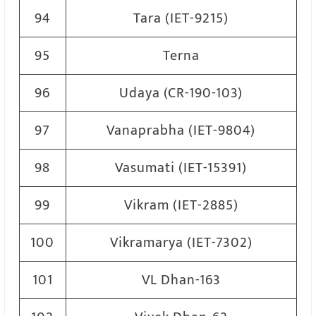
94
Tara (IET-9215)
95
Terna
96
Udaya (CR-190-103)
97
Vanaprabha (IET-9804)
98
Vasumati (IET-15391)
99
Vikram (IET-2885)
100
Vikramarya (IET-7302)
101
VL Dhan-163