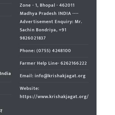
Zone - 1, Bhopal - 462011
Madhya Pradesh INDIA ----
Advertisement Enquiry: Mr.
Sachin Bondriya, +91
9826021837
Phone: (0755) 4248100
Farmer Help Line- 6262166222
 India
Email: info@krishakjagat.org
Website:
https://www.krishakjagat.org/
ार