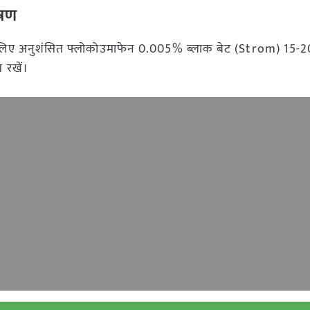
्रण
इसके लिए अनुशंसित फ्लोकोउमाफेन 0.005% ब्लाक बेट (Strom) 15-20 
स रखें।