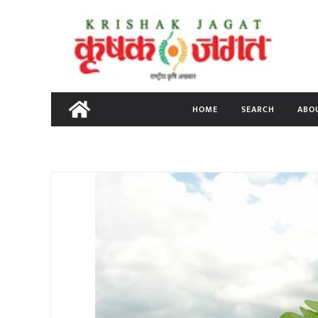
Skip
to
content
HOME
SEARCH
ABO