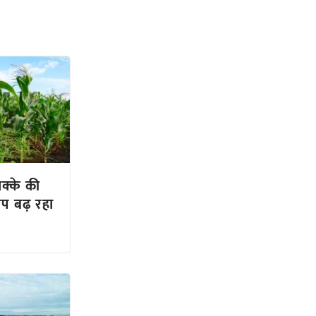
क्के की
ोप बढ़ रहा