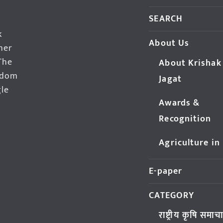
SEARCH
k
About Us
her
The
About Krishak
edom
Jagat
gle
Awards &
Recognition
Agriculture in
E-paper
CATEGORY
राष्ट्रीय कृषि समाच