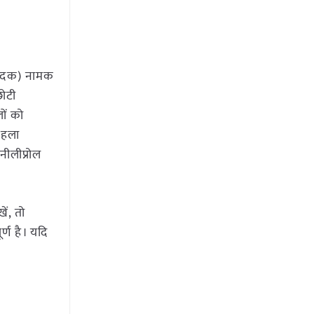
 छेदक) नामक
छोटी
लों को
पहला
नीलीप्रोल
ं, तो
र्ण है। यदि