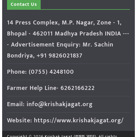
Contact Us
14 Press Complex, M.P. Nagar, Zone - 1,
Bhopal - 462011 Madhya Pradesh INDIA ---
- Advertisement Enquiry: Mr. Sachin
Bondriya, +91 9826021837
Phone: (0755) 4248100
Farmer Help Line- 6262166222
Email: info@krishakjagat.org
Website: https://www.krishakjagat.org/
Copyright © 2026
Krishak Jagat (कृषक जगत)
. All rights