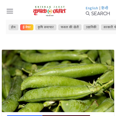
Skip
English
|
हिन्दी
to
Search
content
होम
ई-पेपर
कृषि समाचार
फसल की खेती
उद्यानिकी
सरकारी य