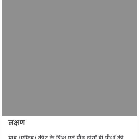
लक्षण
माहू (एफिड) कीट के शिशु एवं प्रौढ़ दोनों ही पौधों की