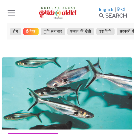
Skip
English
|
हिन्दी
to
Search
content
होम
ई-पेपर
कृषि समाचार
फसल की खेती
उद्यानिकी
सरकारी य