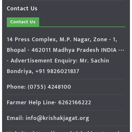
Contact Us
Contact Us
14 Press Complex, M.P. Nagar, Zone - 1,
Bhopal - 462011 Madhya Pradesh INDIA ---
- Advertisement Enquiry: Mr. Sachin
Bondriya, +91 9826021837
Phone: (0755) 4248100
Farmer Help Line- 6262166222
Email: info@krishakjagat.org