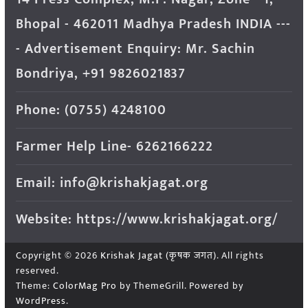
Bhopal - 462011 Madhya Pradesh INDIA ---
- Advertisement Enquiry: Mr. Sachin
Bondriya, +91 9826021837
Phone: (0755) 4248100
Farmer Help Line- 6262166222
Email: info@krishakjagat.org
Website: https://www.krishakjagat.org/
Copyright © 2026
Krishak Jagat (कृषक जगत)
. All rights
reserved.
Theme:
ColorMag Pro
by ThemeGrill. Powered by
WordPress
.