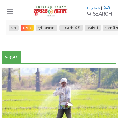
Skip
English
|
हिन्दी
to
Search
content
होम
ई-पेपर
कृषि समाचार
फसल की खेती
उद्यानिकी
सरकारी य
sagar