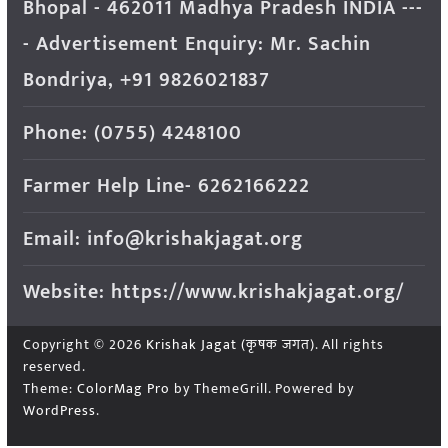
Bhopal - 462011 Madhya Pradesh INDIA ---
- Advertisement Enquiry: Mr. Sachin
Bondriya, +91 9826021837
Phone: (0755) 4248100
Farmer Help Line- 6262166222
Email: info@krishakjagat.org
Website: https://www.krishakjagat.org/
Copyright © 2026
Krishak Jagat (कृषक जगत)
. All rights
reserved.
Theme:
ColorMag Pro
by ThemeGrill. Powered by
WordPress
.