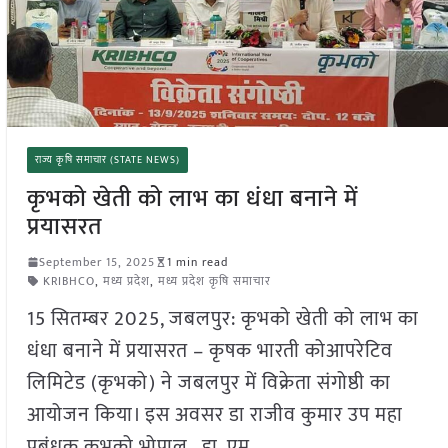
राज्य कृषि समाचार (STATE NEWS)
कृभको खेती को लाभ का धंधा बनाने में
प्रयासरत
September 15, 2025
1 min read
KRIBHCO
,
मध्य प्रदेश
,
मध्य प्रदेश कृषि समाचार
15 सितम्बर 2025, जबलपुर: कृभको खेती को लाभ का
धंधा बनाने में प्रयासरत – कृषक भारती कोआपरेटिव
लिमिटेड (कृभको) ने जबलपुर में विक्रेता संगोष्ठी का
आयोजन किया। इस अवसर डा राजीव कुमार उप महा
प्रबंधक कृभको भोपाल , डा. एम