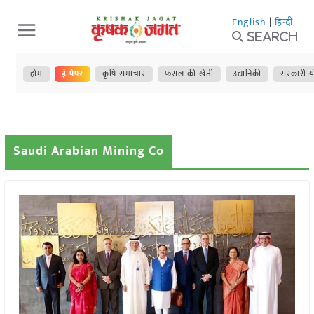
Skip
English
|
हिन्दी
to
Search
content
होम
ई-पेपर
कृषि समाचार
फसल की खेती
उद्यानिकी
सरकारी य
Saudi Arabian Mining Co