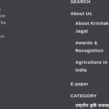
SEARCH
k
About Us
her
The
About Krishak
Jagat
dom
Awards &
Recognition
Agriculture in
India
E-paper
CATEGORY
राष्ट्रीय कृषि समाच