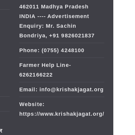
462011 Madhya Pradesh
INDIA ---- Advertisement
Enquiry: Mr. Sachin
Bondriya, +91 9826021837
Phone: (0755) 4248100
Farmer Help Line-
6262166222
Email: info@krishakjagat.org
Website:
https://www.krishakjagat.org/
ार