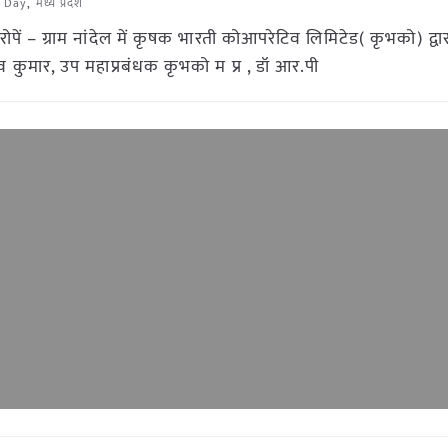
t Day
,
मध्य प्रदेश
पें – ग्राम नांदेल में कृषक भारती कोआपरेटिव लिमिटेड( कृभको) द्वारा
कुमार, उप महाप्रबंधक कृभको म प्र , डॉ आर.पी