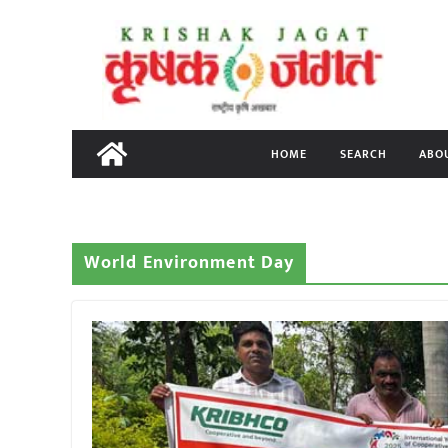
Skip
to
content
HOME
SEARCH
ABO
World Environment Day