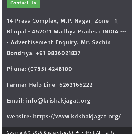
Contact Us
14 Press Complex, M.P. Nagar, Zone - 1,
Bhopal - 462011 Madhya Pradesh INDIA ---
- Advertisement Enquiry: Mr. Sachin
Bondriya, +91 9826021837
Phone: (0755) 4248100
Farmer Help Line- 6262166222
Email: info@krishakjagat.org
Website: https://www.krishakjagat.org/
Copyright © 2026
Krishak Jagat (कृषक जगत)
. All rights