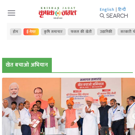
Skip
English
|
हिन्दी
to
Search
content
होम
ई-पेपर
कृषि समाचार
फसल की खेती
उद्यानिकी
सरकारी य
खेत बचाओ अभियान