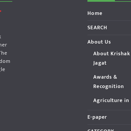
Home
SEARCH
k
About Us
her
The
About Krishak
edom
Jagat
gle
Awards &
Recognition
Agriculture in
E-paper