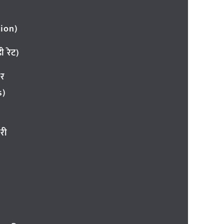
ion)
 रेट)
ार
s)
री