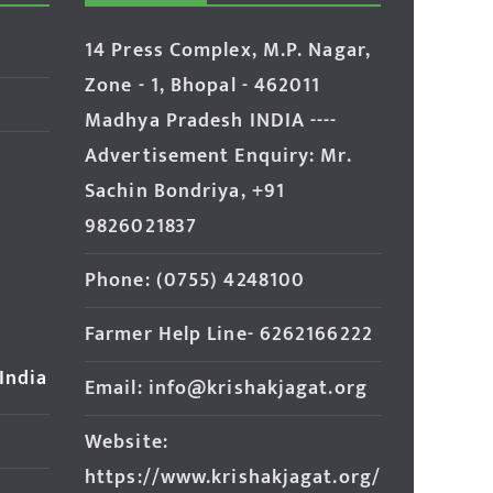
14 Press Complex, M.P. Nagar,
Zone - 1, Bhopal - 462011
Madhya Pradesh INDIA ----
Advertisement Enquiry: Mr.
Sachin Bondriya, +91
9826021837
Phone: (0755) 4248100
Farmer Help Line- 6262166222
 India
Email: info@krishakjagat.org
Website:
https://www.krishakjagat.org/