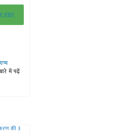
ज भंडार
सएप्प
 में पढ़ें