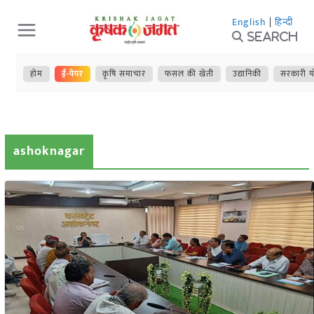
Skip
English
|
हिन्दी
to
Search
content
होम
ई-पेपर
कृषि समाचार
फसल की खेती
उद्यानिकी
सरकारी य
ashoknagar