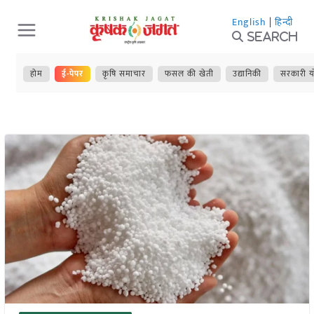
Skip
English
|
हिन्दी
to
Search
content
होम
ई-पेपर
कृषि समाचार
फसल की खेती
उद्यानिकी
सरकारी य