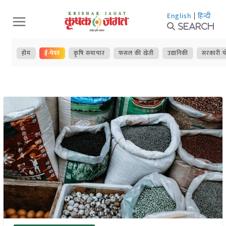
Skip
English
|
हिन्दी
to
Search
content
होम
ई-पेपर
कृषि समाचार
फसल की खेती
उद्यानिकी
सरकारी य