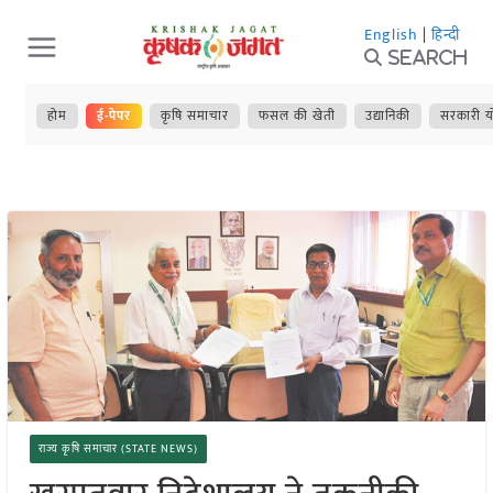
Skip
English
|
हिन्दी
to
Search
content
होम
ई-पेपर
कृषि समाचार
फसल की खेती
उद्यानिकी
सरकारी य
राज्य कृषि समाचार (STATE NEWS)