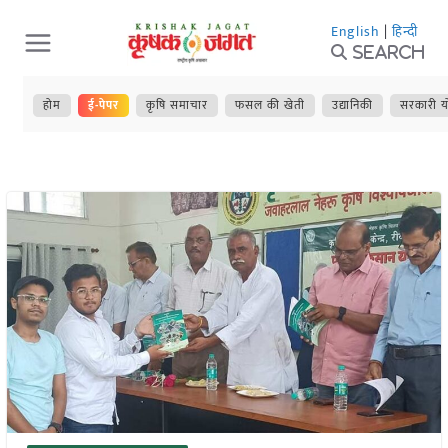
Skip
English
|
हिन्दी
to
Search
content
होम
ई-पेपर
कृषि समाचार
फसल की खेती
उद्यानिकी
सरकारी य