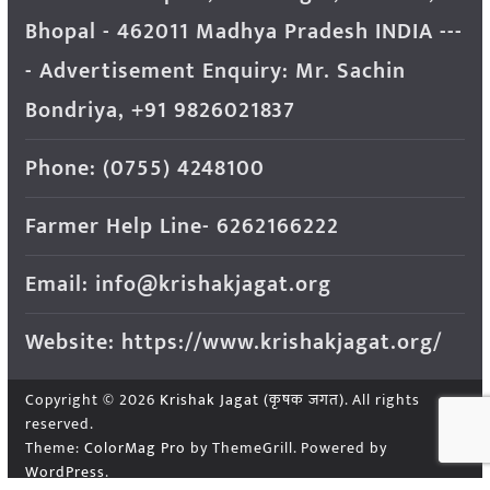
Bhopal - 462011 Madhya Pradesh INDIA ---
- Advertisement Enquiry: Mr. Sachin
Bondriya, +91 9826021837
Phone: (0755) 4248100
Farmer Help Line- 6262166222
Email: info@krishakjagat.org
Website: https://www.krishakjagat.org/
Copyright © 2026
Krishak Jagat (कृषक जगत)
. All rights
reserved.
Theme:
ColorMag Pro
by ThemeGrill. Powered by
WordPress
.