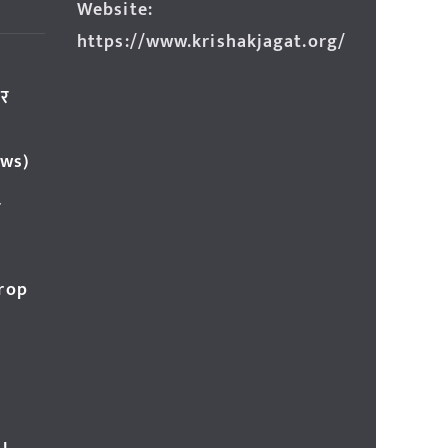
Website:
https://www.krishakjagat.org/
ार
ews)
र
Crop