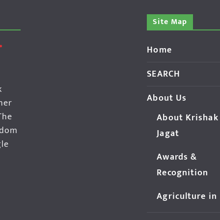
Site Map
Home
SEARCH
k
About Us
her
The
About Krishak
edom
Jagat
gle
Awards &
Recognition
Agriculture in