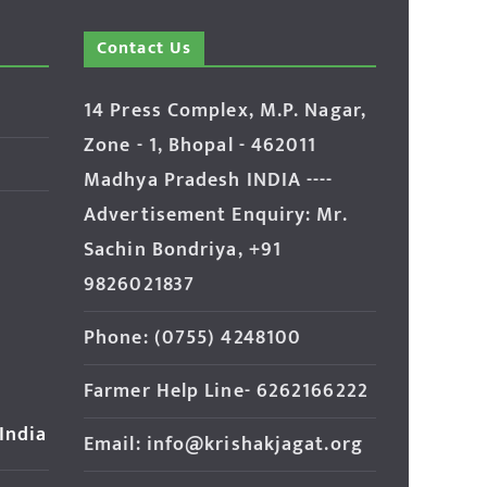
Contact Us
14 Press Complex, M.P. Nagar,
Zone - 1, Bhopal - 462011
Madhya Pradesh INDIA ----
Advertisement Enquiry: Mr.
Sachin Bondriya, +91
9826021837
Phone: (0755) 4248100
Farmer Help Line- 6262166222
 India
Email: info@krishakjagat.org