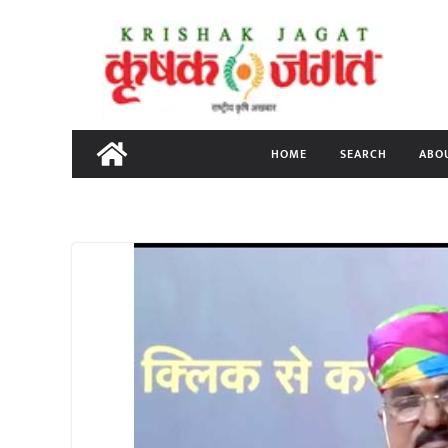
Skip
to
content
HOME
SEARCH
ABO