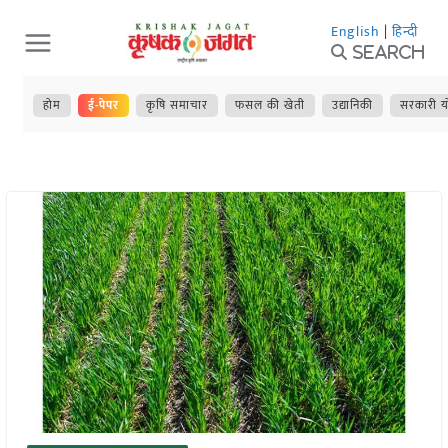
Skip
English
|
हिन्दी
to
Search
content
होम
ई-पेपर
कृषि समाचार
फसल की खेती
उद्यानिकी
सरकारी य