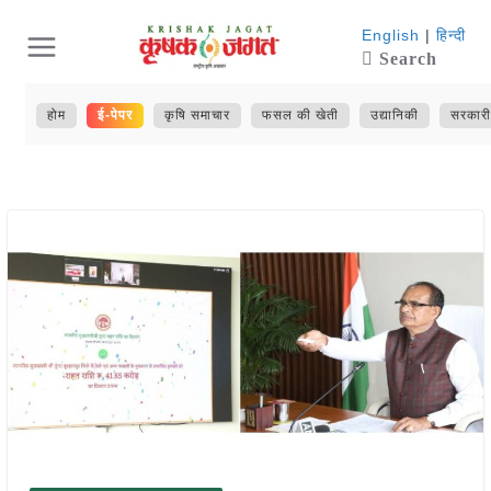
Skip
English
|
हिन्दी
Search
to
content
होम
ई-पेपर
कृषि समाचार
फसल की खेती
उद्यानिकी
सरकारी