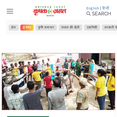
Skip
English
|
हिन्दी
to
Search
content
होम
ई-पेपर
कृषि समाचार
फसल की खेती
उद्यानिकी
सरकारी य