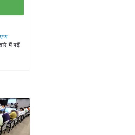
सएप्प
 में पढ़ें