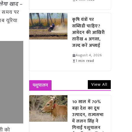
लेगा खाद –
को समय पर
कृषि यंत्रों पर
अब यूरिया
सब्सिडी चाहिए?
आवेदन की आखिरी
तारीख 4 अगस्त,
जल्द करें अप्लाई
August 4, 2026
1 min read
View All
पशुपालन
10 साल में 70%
बढ़ा देश का दूध
उत्पादन, राज्यसभा
में ललन सिंह ने
गिनाईं पशुपालन
ेती को