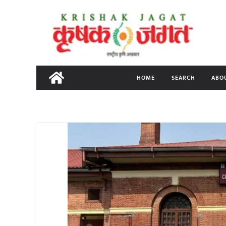
Skip
to
content
HOME
SEARCH
ABO