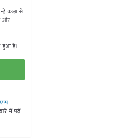
हें कक्षा से
झ और
र हुआ है।
सएप्प
 में पढ़ें