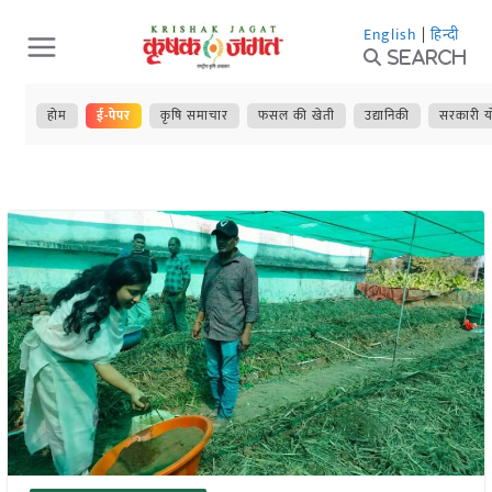
Skip
English
|
हिन्दी
to
Search
content
होम
ई-पेपर
कृषि समाचार
फसल की खेती
उद्यानिकी
सरकारी य