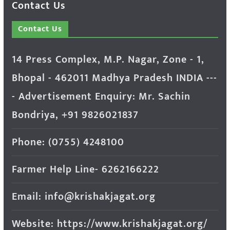
Contact Us
Contact Us
14 Press Complex, M.P. Nagar, Zone - 1,
Bhopal - 462011 Madhya Pradesh INDIA ---
- Advertisement Enquiry: Mr. Sachin
Bondriya, +91 9826021837
Phone: (0755) 4248100
Farmer Help Line- 6262166222
Email: info@krishakjagat.org
Website: https://www.krishakjagat.org/