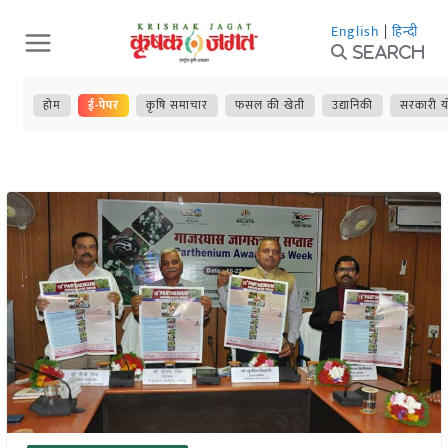
Skip
English
|
हिन्दी
to
Search
content
होम
ई-पेपर
कृषि समाचार
फसल की खेती
उद्यानिकी
सरकारी य