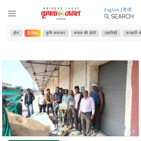
Skip
English
|
हिन्दी
to
Search
content
होम
ई-पेपर
कृषि समाचार
फसल की खेती
उद्यानिकी
सरकारी य