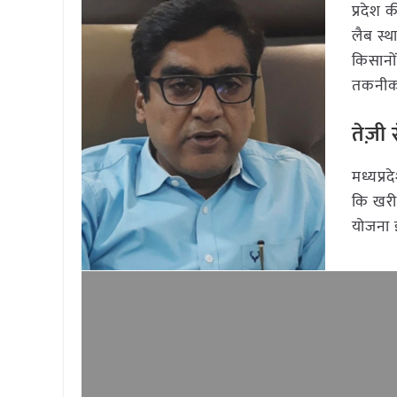
प्रदेश 
लैब स्थ
किसानों
तकनीक 
तेज़ी
मध्यप्र
कि खरीफ
योजना इस