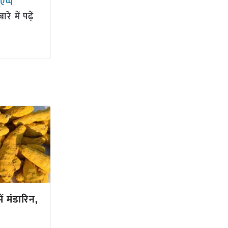
सएप्प
 में पढ़ें
ं मंडारिन,