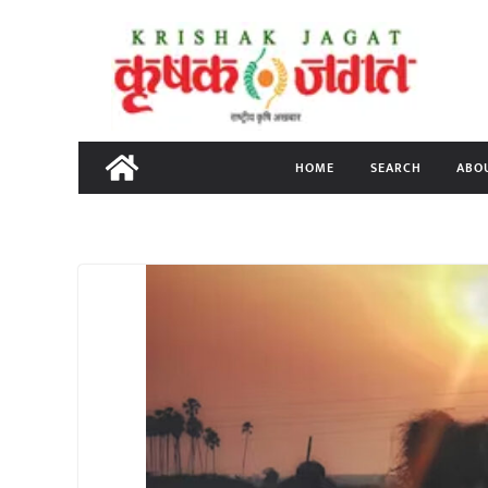
Skip
to
content
HOME
SEARCH
ABO