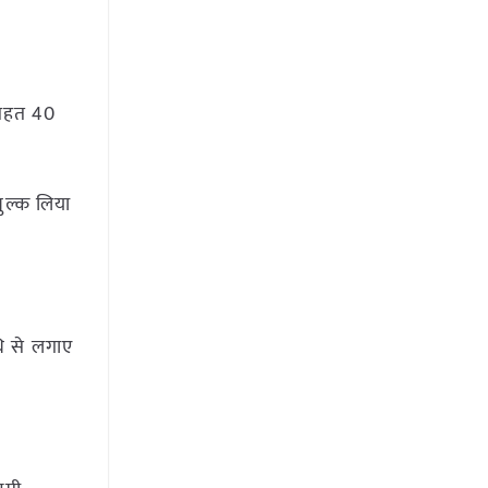
े तहत 40
शुल्क लिया
िधि से लगाए