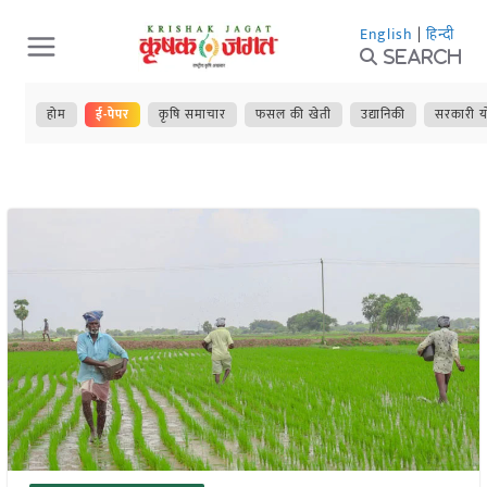
Skip
English
|
हिन्दी
to
Search
content
होम
ई-पेपर
कृषि समाचार
फसल की खेती
उद्यानिकी
सरकारी य