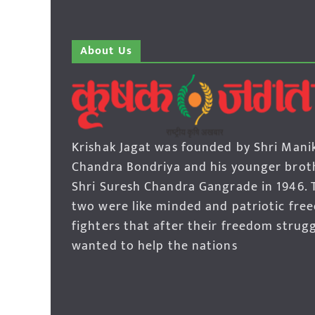
About Us
Krishak Jagat was founded by Shri Mani
Chandra Bondriya and his younger brot
Shri Suresh Chandra Gangrade in 1946. 
two were like minded and patriotic fre
fighters that after their freedom strug
wanted to help the nations