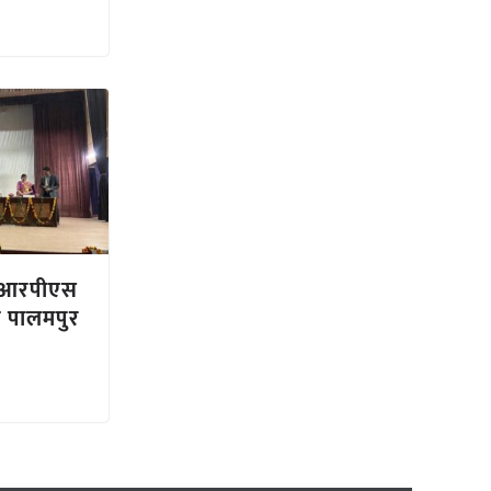
ीआरपीएस
क पालमपुर