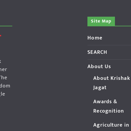
Site Map
Home
SEARCH
k
About Us
her
The
About Krishak
edom
Jagat
gle
Awards &
Recognition
Agriculture in