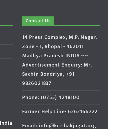
Contact Us
14 Press Complex, M.P. Nagar,
Zone - 1, Bhopal - 462011
Madhya Pradesh INDIA ----
Advertisement Enquiry: Mr.
Sachin Bondriya, +91
9826021837
Phone: (0755) 4248100
Farmer Help Line- 6262166222
 India
Email: info@krishakjagat.org