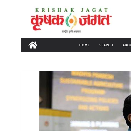
Skip
to
content
HOME
SEARCH
ABO