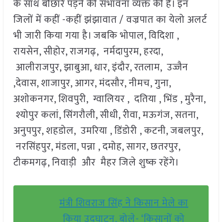
के साथ बौछारें पड़ने की संभावना व्यक्त की है। इन
जिलों में कहीं -कहीं झंझावात / वज्रपात का येलो अलर्ट
भी जारी किया गया है। जबकि भोपाल, विदिशा ,
रायसेन, सीहोर, राजगढ़, नर्मदापुरम, हरदा,
आलीराजपुर, झाबुआ, धार, इंदौर, रतलाम, उज्जैन
,देवास, शाजापुर, आगर, मंदसौर, नीमच, गुना,
अशोकनगर, शिवपुरी, ग्वालियर , दतिया , भिंड , मुरैना,
श्योपुर कलां, सिंगरौली, सीधी, रीवा, मऊगंज, सतना,
अनुपपुर, शहडोल, उमरिया , डिंडोरी , कटनी, जबलपुर,
नरसिंहपुर, मंडला, पन्ना , दमोह, सागर, छतरपुर,
टीकमगढ़, निवाड़ी और मैहर जिले शुष्क रहेंगे।
मंत्री शिवराज सिंह ने किसान मेले का
किया उद्घाटन, बोले- ‘किसानों को