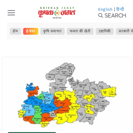
Skip
English
|
हिन्दी
to
Search
content
होम
ई-पेपर
कृषि समाचार
फसल की खेती
उद्यानिकी
सरकारी य