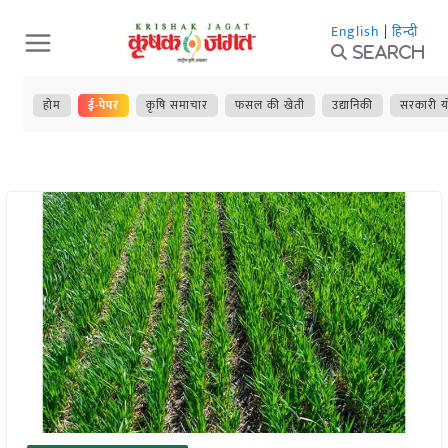
Skip
English
|
हिन्दी
to
Search
content
होम
ई-पेपर
कृषि समाचार
फसल की खेती
उद्यानिकी
सरकारी य