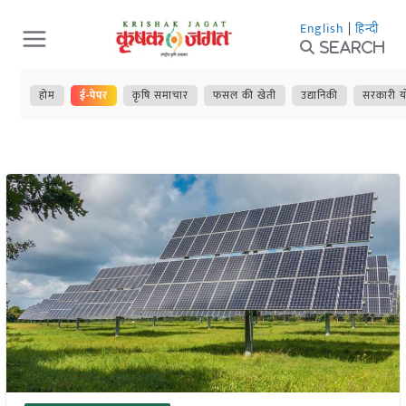
Skip
English
|
हिन्दी
to
Search
content
होम
ई-पेपर
कृषि समाचार
फसल की खेती
उद्यानिकी
सरकारी य