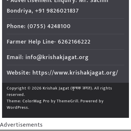
- Advertisement Enquiry: Mr. Sachin
Bondriya, +91 9826021837
Phone: (0755) 4248100
Farmer Help Line- 6262166222
Email: info@krishakjagat.org
Website: https://www.krishakjagat.org/
Copyright © 2026
Krishak Jagat (कृषक जगत)
. All rights
reserved.
Theme:
ColorMag Pro
by ThemeGrill. Powered by
WordPress
.
Advertisements