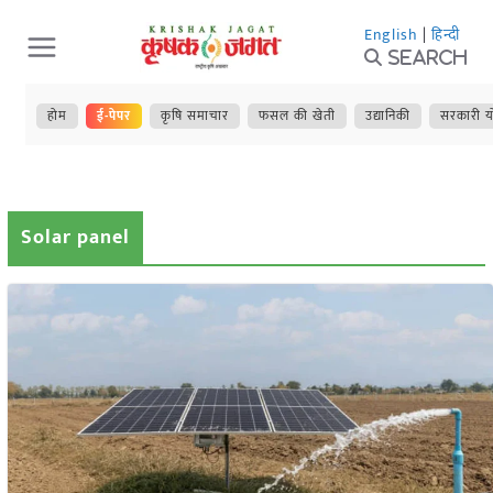
Skip
English
|
हिन्दी
to
Search
content
होम
ई-पेपर
कृषि समाचार
फसल की खेती
उद्यानिकी
सरकारी य
Solar panel