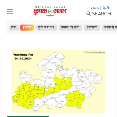
Skip
English
|
हिन्दी
to
Search
content
होम
ई-पेपर
कृषि समाचार
फसल की खेती
उद्यानिकी
सरकारी य