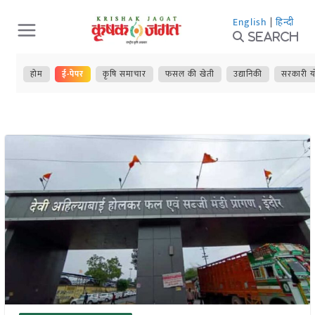
Skip
English
|
हिन्दी
to
Search
content
होम
ई-पेपर
कृषि समाचार
फसल की खेती
उद्यानिकी
सरकारी य