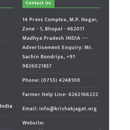
Contact Us
14 Press Complex, M.P. Nagar,
Zone - 1, Bhopal - 462011
Madhya Pradesh INDIA ----
Advertisement Enquiry: Mr.
Sachin Bondriya, +91
9826021837
Phone: (0755) 4248100
Farmer Help Line- 6262166222
 India
Email: info@krishakjagat.org
Website: