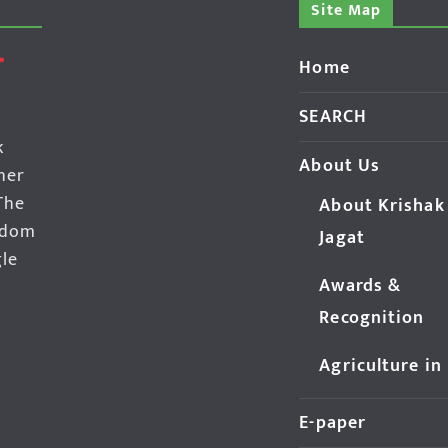
Site Map
Home
SEARCH
k
About Us
her
The
About Krishak
edom
Jagat
gle
Awards &
Recognition
Agriculture in
E-paper