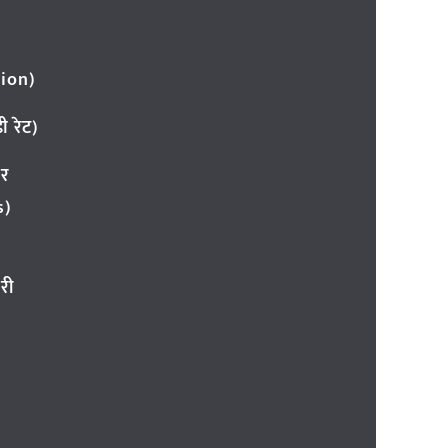
ion)
 रेट)
ार
s)
री