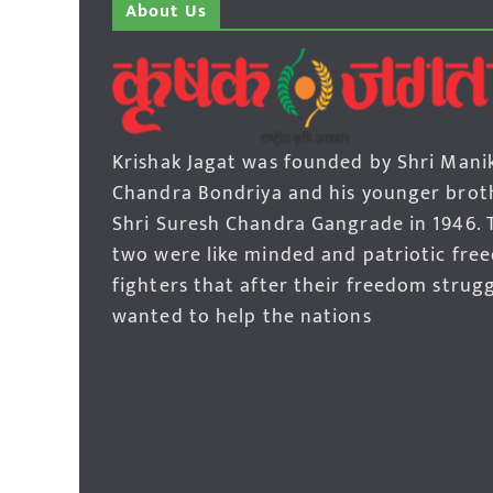
About Us
Krishak Jagat was founded by Shri Mani
Chandra Bondriya and his younger brot
Shri Suresh Chandra Gangrade in 1946. 
two were like minded and patriotic fre
fighters that after their freedom strug
wanted to help the nations