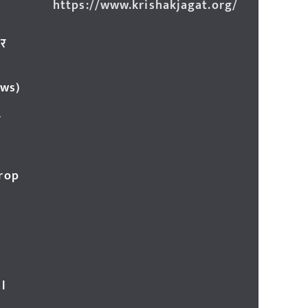
https://www.krishakjagat.org/
ार
ews)
र
Crop
l