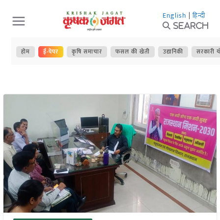
Skip
English
|
हिन्दी
to
Search
content
होम
ई-पेपर
कृषि समाचार
फसल की खेती
उद्यानिकी
सरकारी य