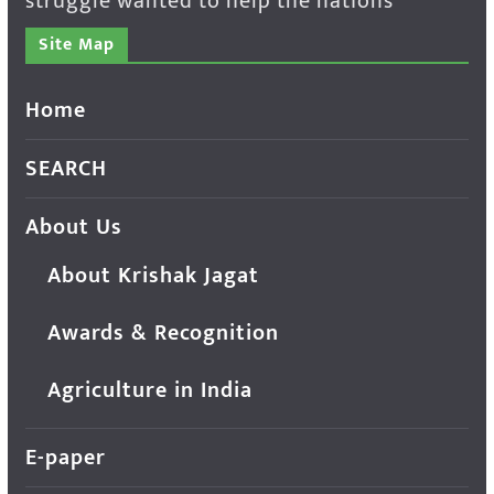
struggle wanted to help the nations
Site Map
Home
SEARCH
About Us
About Krishak Jagat
Awards & Recognition
Agriculture in India
E-paper