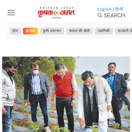
Skip
English
|
हिन्दी
to
Search
content
होम
ई-पेपर
कृषि समाचार
फसल की खेती
उद्यानिकी
सरकारी य