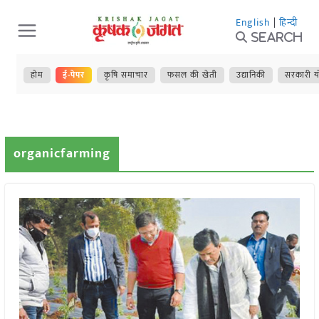
Skip
English
|
हिन्दी
to
Search
content
होम
ई-पेपर
कृषि समाचार
फसल की खेती
उद्यानिकी
सरकारी य
organicfarming