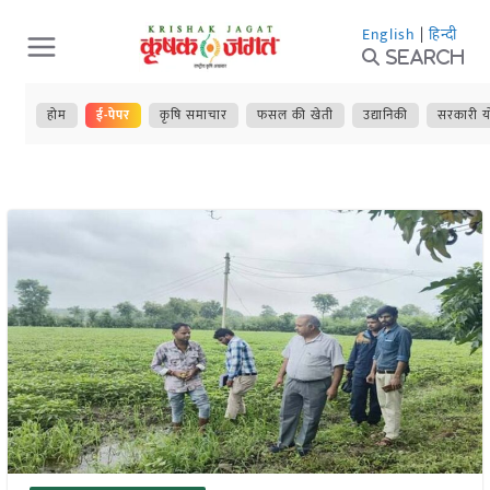
Skip
English
|
हिन्दी
to
Search
content
होम
ई-पेपर
कृषि समाचार
फसल की खेती
उद्यानिकी
सरकारी य