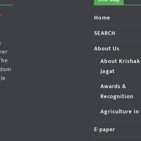
Home
SEARCH
k
About Us
her
The
About Krishak
edom
Jagat
gle
Awards &
Recognition
Agriculture in
E-paper