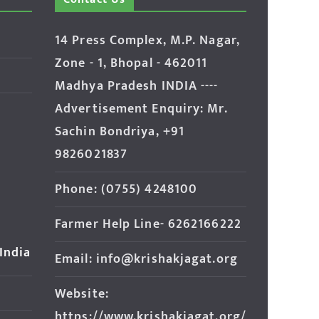
14 Press Complex, M.P. Nagar,
Zone - 1, Bhopal - 462011
Madhya Pradesh INDIA ----
Advertisement Enquiry: Mr.
Sachin Bondriya, +91
9826021837
Phone: (0755) 4248100
Farmer Help Line- 6262166222
 India
Email: info@krishakjagat.org
Website:
https://www.krishakjagat.org/