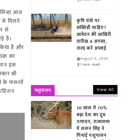
 सिन्हा आज
ं से मिलने
कृषि यंत्रों पर
सब्सिडी चाहिए?
ान से
आवेदन की आखिरी
े है।
तारीख 4 अगस्त,
 किया है और
जल्द करें अप्लाई
चक्र का
August 4, 2026
िसान इस
1 min read
्टर श्री
ों के फसलों
View All
पशुपालन
ू एडिशन
10 साल में 70%
बढ़ा देश का दूध
उत्पादन, राज्यसभा
में ललन सिंह ने
गिनाईं पशुपालन