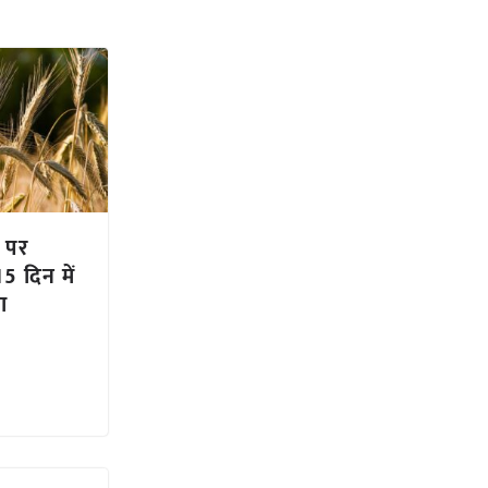
ॉक पर
15 दिन में
ा