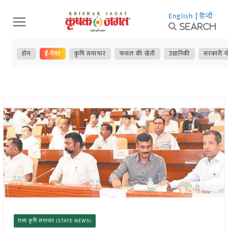
Skip
English
|
हिन्दी
to
Search
content
होम
ई-पेपर
कृषि समाचार
फसल की खेती
उद्यानिकी
सरकारी य
राज्य कृषि समाचार (STATE NEWS)