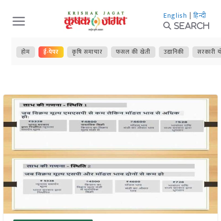
Skip
English
|
हिन्दी
to
Search
content
होम
ई-पेपर
कृषि समाचार
फसल की खेती
उद्यानिकी
सरकारी य